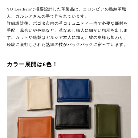
YO Leathersで概要設計した革製品は、コロンビアの熟練革職
人、ガルシアさんの手で作られています。
詳細設計後、ボゴタ市内の革コミュニティー内で必要な部材を
手配、風合いや色味など、革なめし職人に細かい指示を出しま
す。カットや縫製はガルシア本人に加え、彼の奥様も加わり、
経験に裏打ちされた熟練の技がバックパックに宿っています。
カラー展開は6色！